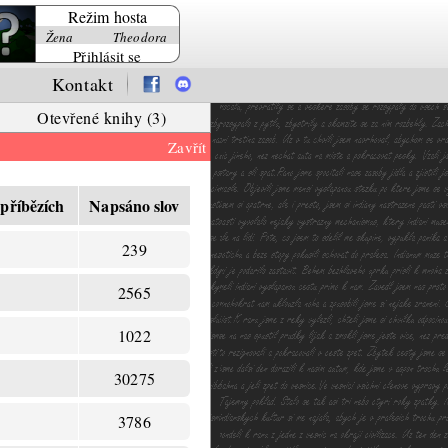
Režim hosta
Žena
Theodora
Přihlásit se
Kontakt
Otevřené knihy (3)
Zavřít
 příbězích
Napsáno slov
239
2565
1022
30275
3786