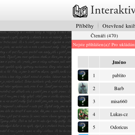
Interakti
Příběhy
Otevřené kni
Čtenáři (470)
Nejste přihlášen(a)! Pro ukládá
Jméno
1
pablito
2
Barb
3
misa660
4
Lukas-cz
5
Odoricus