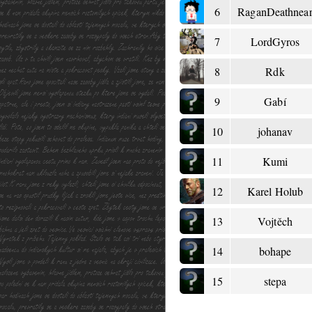
6
RaganDeathnea
7
LordGyros
8
Rdk
9
Gabí
10
johanav
11
Kumi
12
Karel Holub
13
Vojtěch
14
bohape
15
stepa