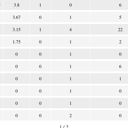
r
3.8
1
0
6
3.67
0
1
5
3.15
1
4
22
1.75
0
1
2
0
0
1
0
0
0
1
6
0
0
1
1
0
0
1
0
0
0
1
0
0
0
2
0
1 / 2