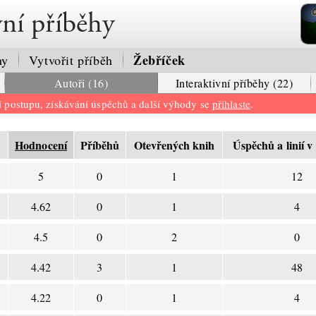
vní příběhy
Žebříček
hy
Vytvořit příběh
Autoři (16)
Interaktivní příběhy (22)
ní postupu, získávání úspěchů a další výhody se
přihlaste
.
Hodnocení
Příběhů
Otevřených knih
Úspěchů a linií v
5
0
1
12
4.62
0
1
4
4.5
0
2
0
4.42
3
1
48
4.22
0
1
4