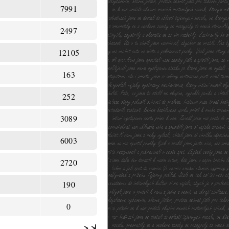
7991
2497
12105
163
252
3089
6003
2720
190
0
>
>|