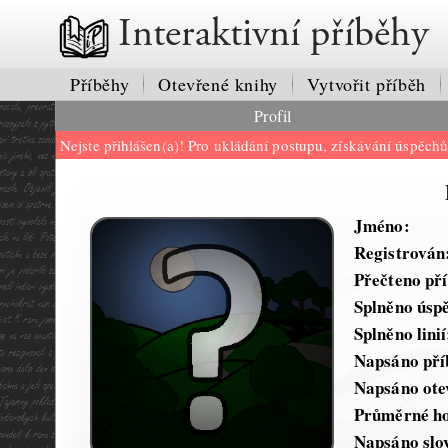
Interaktivní příběhy
Příběhy
Otevřené knihy
Vytvořit příběh
Profil
Nejste přihlášen(a)! Pro ukládání postupu, získávání úspěch
Jméno:
Registrován
Přečteno př
Splněno úsp
Splněno linií
Napsáno pří
Napsáno ote
Průměrné ho
Napsáno slo