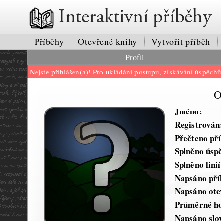
Interaktivní příběhy
Příběhy
Otevřené knihy
Vytvořit příběh
Profil
Nejste přihlášen(a)! Pro ukládání postupu, získávání úspěch
O
Jméno:
Registrován
Přečteno př
Splněno úsp
Splněno linií
Napsáno pří
Napsáno ote
Průměrné ho
Napsáno slo