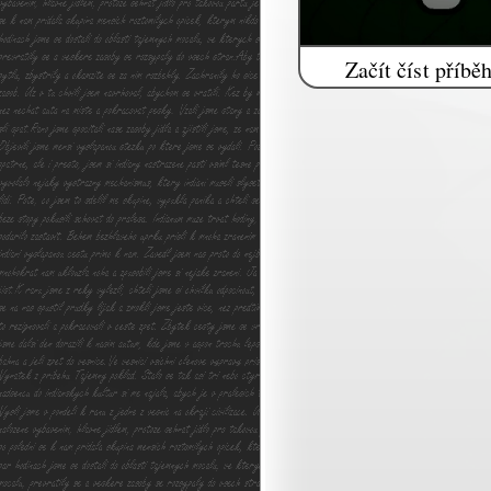
Začít číst příbě