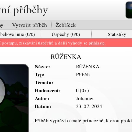
vní příběhy
hy
Vytvořit příběh
Žebříček
íběhové linie (0/0)
Úspěchy (0/0)
Statistiky
ní postupu, získávání úspěchů a další výhody se
přihlaste
.
RŮŽENKA
Název:
RŮŽENKA
Typ:
Příběh
Témata:
Hodnocení:
0 (0x)
Autor:
Johanav
Datum:
23. 07. 2024
Příběh vypráví o malé princezně, kterou prokl