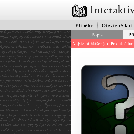
Interakti
Příběhy
Otevřené kni
Popis
Př
Nejste přihlášen(a)! Pro ukládá