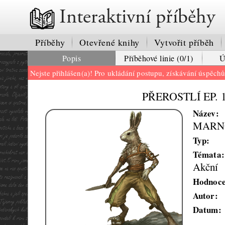
Interaktivní příběhy
Příběhy
Otevřené knihy
Vytvořit příběh
Popis
Příběhové linie (0/1)
Ú
Nejste přihlášen(a)! Pro ukládání postupu, získávání úspěch
PŘEROSTLÍ EP.
Název:
MARN
Typ:
Témata:
Akční
Hodnoce
Autor:
Datum: