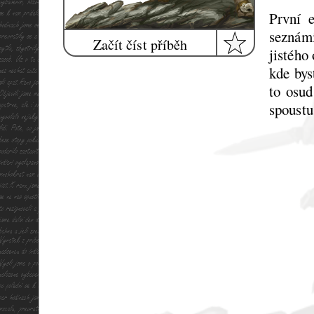
První e
seznám
Začít číst příběh
jistého
kde bys
to osud
spoustu 