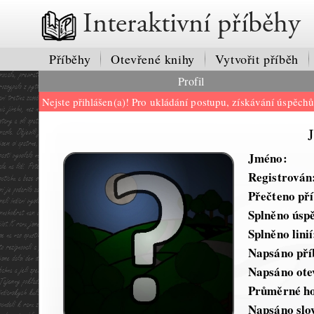
Interaktivní příběhy
Příběhy
Otevřené knihy
Vytvořit příběh
Profil
Nejste přihlášen(a)! Pro ukládání postupu, získávání úspěch
Jméno:
Registrován
Přečteno př
Splněno úsp
Splněno linií
Napsáno pří
Napsáno ote
Průměrné ho
Napsáno slo