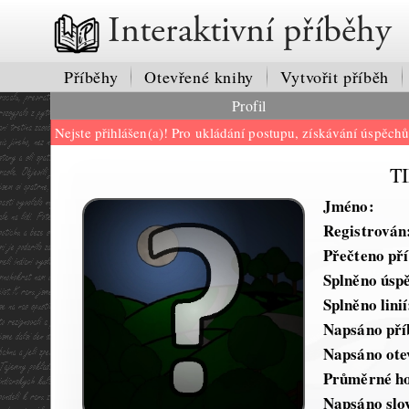
Interaktivní příběhy
Příběhy
Otevřené knihy
Vytvořit příběh
Profil
Nejste přihlášen(a)! Pro ukládání postupu, získávání úspěch
T
Jméno:
Registrován
Přečteno př
Splněno úsp
Splněno linií
Napsáno pří
Napsáno ote
Průměrné ho
Napsáno slo