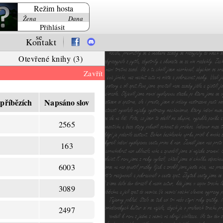
Režim hosta
Žena
Dana
Přihlásit
se
Kontakt
Otevřené knihy (3)
Zavřít
 příbězích
Napsáno slov
2565
163
6003
3089
2497