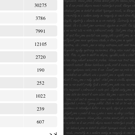
30275
3786
7991
12105
2720
190
252
1022
239
607
>
>|