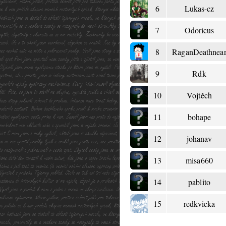
6
Lukas-cz
7
Odoricus
8
RaganDeathnea
9
Rdk
10
Vojtěch
11
bohape
12
johanav
13
misa660
14
pablito
15
redkvicka