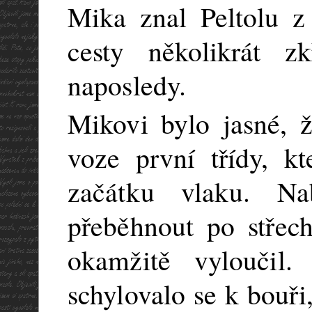
Mika znal Peltolu z 
cesty několikrát z
naposledy.
Mikovi bylo jasné, ž
voze první třídy, k
začátku vlaku. N
přeběhnout po střec
okamžitě vyloučil.
schylovalo se k bouři