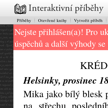
Interaktivní příběhy
Příběhy
Otevřené knihy
Vytvořit příběh
Nejste přihlášen(a)! Pro u
úspěchů a další výhody se
KRÉD
Helsinky, prosinec 1
Mika jako bílý blesk
na střechu poslední