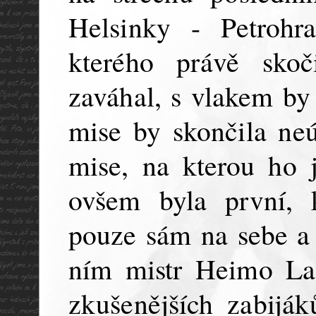
Helsinky - Petroh
kterého právě skoč
zaváhal, s vlakem by
mise by skončila ne
mise, na kterou ho j
ovšem byla první, 
pouze sám na sebe a 
ním mistr Heimo Lat
zkušenějších zabiják