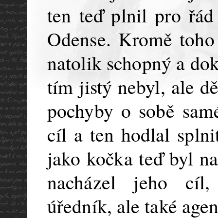
ten teď plnil pro řá
Odense. Kromě toho s
natolik schopný a dok
tím jistý nebyl, ale 
pochyby o sobě sam
cíl a ten hodlal spl
jako kočka teď byl na
nacházel jeho cíl,
úředník, ale také agen